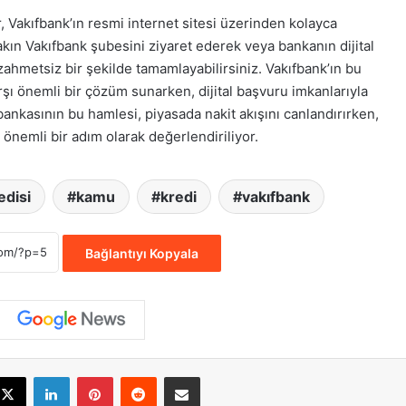
Vakıfbank’ın resmi internet sitesi üzerinden kolayca
akın Vakıfbank şubesini ziyaret ederek veya bankanın dijital
ahmetsiz bir şekilde tamamlayabilirsiniz. Vakıfbank’ın bu
rşı önemli bir çözüm sunarken, dijital başvuru imkanlarıyla
ankasının bu hamlesi, piyasada nakit akışını canlandırırken,
 önemli bir adım olarak değerlendiriliyor.
edisi
kamu
kredi
vakıfbank
Bağlantıyı Kopyala
cebook
X
LinkedIn
Pinterest
Reddit
E-Posta ile paylaş