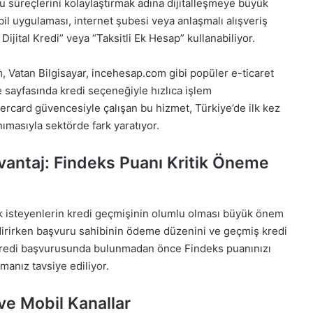
u süreçlerini kolaylaştırmak adına dijitalleşmeye büyük
il uygulaması, internet şubesi veya anlaşmalı alışveriş
Dijital Kredi” veya “Taksitli Ek Hesap” kullanabiliyor.
m, Vatan Bilgisayar, incehesap.com gibi popüler e-ticaret
 sayfasında kredi seçeneğiyle hızlıca işlem
ercard güvencesiyle çalışan bu hizmet, Türkiye’de ilk kez
nımasıyla sektörde fark yaratıyor.
vantaj: Findeks Puanı Kritik Öneme
ak isteyenlerin kredi geçmişinin olumlu olması büyük önem
ndirirken başvuru sahibinin ödeme düzenini ve geçmiş kredi
e, kredi başvurusunda bulunmadan önce Findeks puanınızı
manız tavsiye ediliyor.
ve Mobil Kanallar