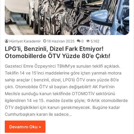
Hürriyet Karademir
16 Haziran 2025
0
5.162
LPG’li, Benzinli, Dizel Fark Etmiyor!
Otomobillerde ÖTV Yüzde 80’e Çıktı!
Gazeteci Emre Özpeynirci TBMM’ye sunulan teklifi açıkladı.
Teklifin 14 ve 15’inci maddelerine göre içten yanmalı motora
sahip araçlar ( benzinli, dizel, LPG’li) ÖTV oranı yüzde 80’e
çıktı. Otomobilde ÖTV sil baştan değişebilir‼️ AK Parti’nin
Meclis’e sunduğu kanun teklifinde OTOMOTİV sektörünü
ilgilendiren 14 ve 15. madde özetle şöyle; 💢Artık otomobillerde
ÖTV değişiklikleri için kanun gerekmeyecek. Bugüne kadar
Cumhurbaşkanı kararı ile sadece…
Devamını Oku »