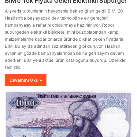
BİM’e Yok Fiyata Gelen Elektrikli Süpürge!
Alışveriş tutkunlarının heyecanla beklediği an geldi! BİM, 20
Haziran’da başlayacak dev teknoloji ve ev gereçleri
kampanyasıyla raflarını doldurmaya hazırlanıyor. Robot
süpürgeden elektrikli bisiklete, mini buzdolabından kamp
malzemelerine kadar onlarca üründe dikkat çeken fiyatlarla
BİM, bu ay da adından söz ettirecek gibi duruyor. Haziran
ayının en gözde kampanyalarından birine geri sayım devam
ederken, BİM yeni aktüel ürün kataloğunu duyurdu. Özellikle
temizlik…
Devamını Oku »