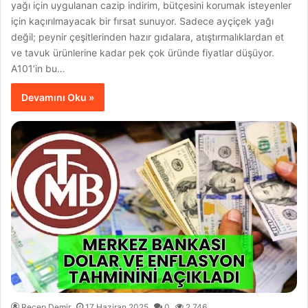
yağı için uygulanan cazip indirim, bütçesini korumak isteyenler
için kaçırılmayacak bir fırsat sunuyor. Sadece ayçiçek yağı
değil; peynir çeşitlerinden hazır gıdalara, atıştırmalıklardan et
ve tavuk ürünlerine kadar pek çok üründe fiyatlar düşüyor.
A101’in bu…
Devamını Oku »
Recep Demir
17 Haziran 2025
0
2.746