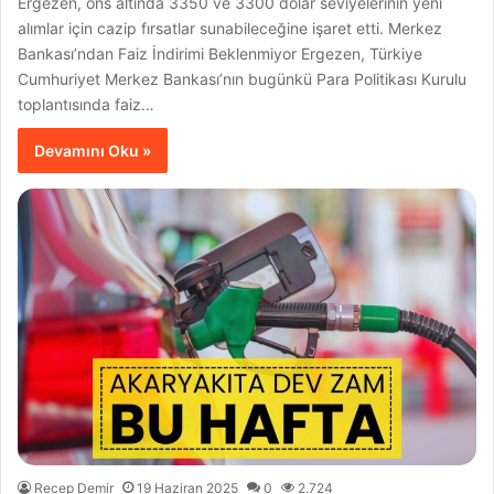
Ergezen, ons altında 3350 ve 3300 dolar seviyelerinin yeni
alımlar için cazip fırsatlar sunabileceğine işaret etti. Merkez
Bankası’ndan Faiz İndirimi Beklenmiyor Ergezen, Türkiye
Cumhuriyet Merkez Bankası’nın bugünkü Para Politikası Kurulu
toplantısında faiz…
Devamını Oku »
Recep Demir
19 Haziran 2025
0
2.724