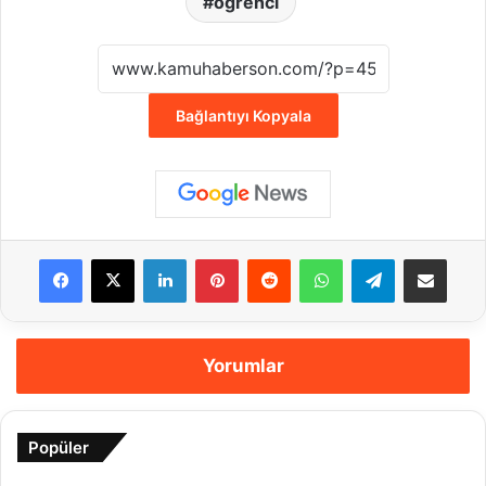
öğrenci
Bağlantıyı Kopyala
Facebook
X
LinkedIn
Pinterest
Reddit
WhatsApp
Telegram
E-Posta ile payla
Yorumlar
Popüler