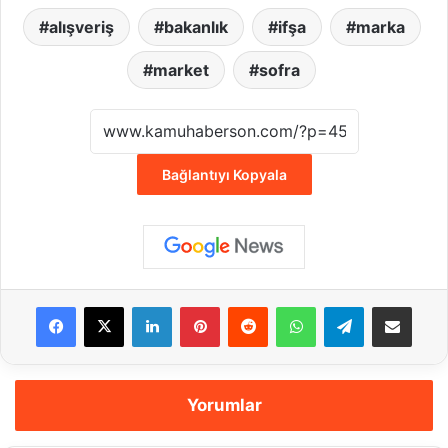
alışveriş
bakanlık
ifşa
marka
market
sofra
Bağlantıyı Kopyala
Facebook
X
LinkedIn
Pinterest
Reddit
WhatsApp
Telegram
E-Posta ile payla
Yorumlar