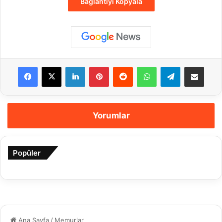
Bağlantıyı Kopyala
Facebook
X
LinkedIn
Pinterest
Reddit
WhatsApp
Telegram
E-Posta ile payla
Yorumlar
Popüler