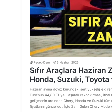
Recep Demir
3 Haziran 2025
Sıfır Araçlara Haziran 
Honda, Suzuki, Toyota 
Haziran ayına döviz kurundaki sert yükselişle giren 
Euro’nun 44,80 TL’ye ulaşarak rekor kırması, ithal
gelişmenin ardından Chery, Honda ve Suzuki tüm 
fiyatlarını güncelledi. İşte Zam Gelen Chery Modell