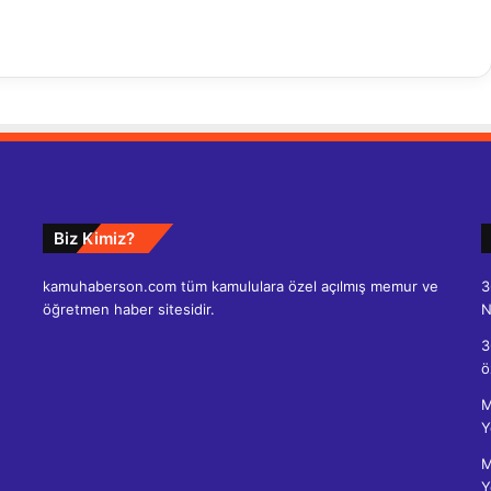
Biz Kimiz?
kamuhaberson.com tüm kamululara özel açılmış memur ve
3
öğretmen haber sitesidir.
N
3
ö
M
Y
M
Y