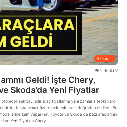
Ekonomi
0
15.128
Zammı Geldi! İşte Chery,
ve Skoda’da Yeni Fiyatlar
otomobil sektörü, sıfır araç fiyatlarına yeni zamlarla tepki verdi.
 modeller başta olmak üzere pek çok aracı doğrudan etkiledi. Bu
modellerine zam yaparken, Toyota ve Skoda da bazı araçlarının
eri ve Yeni Fiyatları Chery…