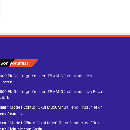
Son yorumlar
600 Ek Gösterge Yeniden TBMM Gündeminde!
için
urettin
600 Ek Gösterge Yeniden TBMM Gündeminde!
için
Recai
ztürk
aarif Modeli Çöktü: “Okul Müdürünün Fendi, Yusuf Tekin’i
endi”
için
İnci
aarif Modeli Çöktü: “Okul Müdürünün Fendi, Yusuf Tekin’i
endi”
için
Mehtap Şahin