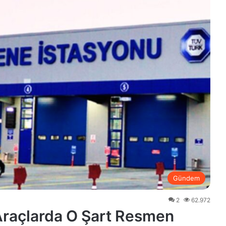
Gündem
2
62.972
raçlarda O Şart Resmen