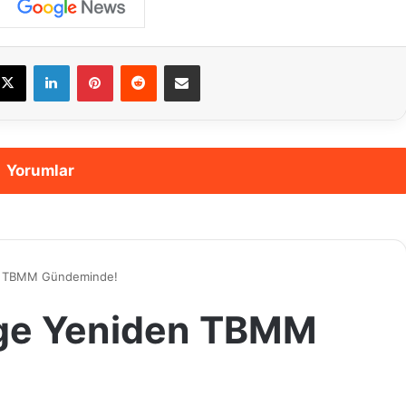
cebook
X
LinkedIn
Pinterest
Reddit
E-Posta ile paylaş
Yorumlar