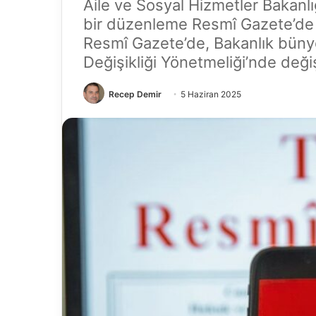
Aile ve Sosyal Hizmetler Bakanlığ
bir düzenleme Resmî Gazete’de y
Resmî Gazete’de, Bakanlık bün
Değişikliği Yönetmeliği’nde değişi
Recep Demir
5 Haziran 2025