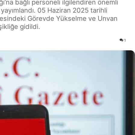
ı’na bağlı personeli ilgilendiren önemli
ayımlandı. 05 Haziran 2025 tarihli
yesindeki Görevde Yükselme ve Unvan
kliğe gidildi.
1