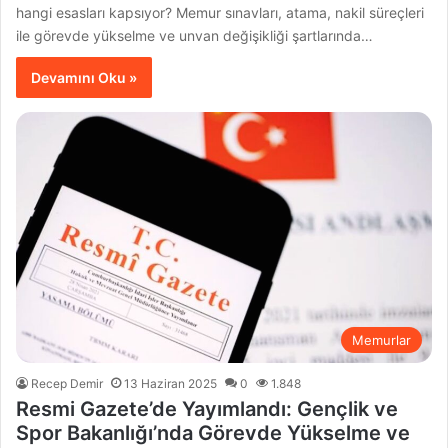
hangi esasları kapsıyor? Memur sınavları, atama, nakil süreçleri
ile görevde yükselme ve unvan değişikliği şartlarında…
Devamını Oku »
Memurlar
Recep Demir
13 Haziran 2025
0
1.848
Resmi Gazete’de Yayımlandı: Gençlik ve
Spor Bakanlığı’nda Görevde Yükselme ve