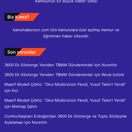
Kamulunun En Büyük Haber Sitesi
Biz Kimiz?
kamuhaberson.com tüm kamululara özel açılmış memur ve
öğretmen haber sitesidir.
Son yorumlar
3600 Ek Gösterge Yeniden TBMM Gündeminde!
için
Nurettin
3600 Ek Gösterge Yeniden TBMM Gündeminde!
için
Recai öztürk
Maarif Modeli Çöktü: “Okul Müdürünün Fendi, Yusuf Tekin’i Yendi”
için
İnci
Maarif Modeli Çöktü: “Okul Müdürünün Fendi, Yusuf Tekin’i Yendi”
için
Mehtap Şahin
Cumhurbaşkanı Erdoğan’dan 3600 Ek Gösterge ve Toplu Sözleşme
Açıklaması
için
Nurettin