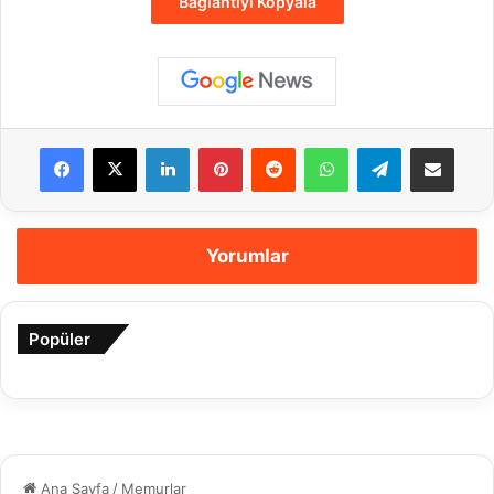
Bağlantıyı Kopyala
Facebook
X
LinkedIn
Pinterest
Reddit
WhatsApp
Telegram
E-Posta ile payla
Yorumlar
Popüler