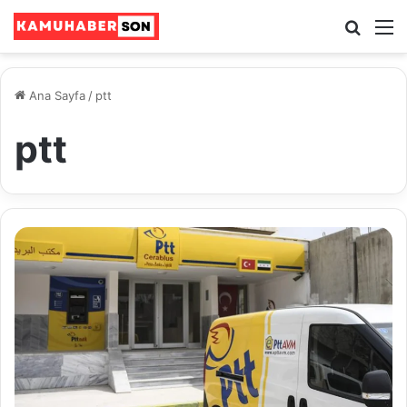
Ara
M
Ana Sayfa
/
ptt
ptt