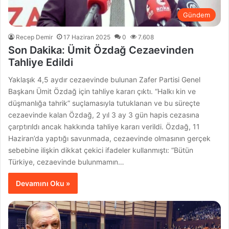
Gündem
Recep Demir
17 Haziran 2025
0
7.608
Son Dakika: Ümit Özdağ Cezaevinden
Tahliye Edildi
Yaklaşık 4,5 aydır cezaevinde bulunan Zafer Partisi Genel
Başkanı Ümit Özdağ için tahliye kararı çıktı. “Halkı kin ve
düşmanlığa tahrik” suçlamasıyla tutuklanan ve bu süreçte
cezaevinde kalan Özdağ, 2 yıl 3 ay 3 gün hapis cezasına
çarptırıldı ancak hakkında tahliye kararı verildi. Özdağ, 11
Haziran’da yaptığı savunmada, cezaevinde olmasının gerçek
sebebine ilişkin dikkat çekici ifadeler kullanmıştı: “Bütün
Türkiye, cezaevinde bulunmamın…
Devamını Oku »