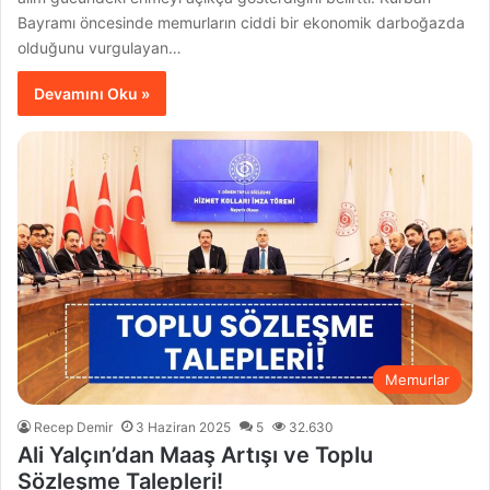
Bayramı öncesinde memurların ciddi bir ekonomik darboğazda
olduğunu vurgulayan…
Devamını Oku »
Memurlar
Recep Demir
3 Haziran 2025
5
32.630
Ali Yalçın’dan Maaş Artışı ve Toplu
Sözleşme Talepleri!