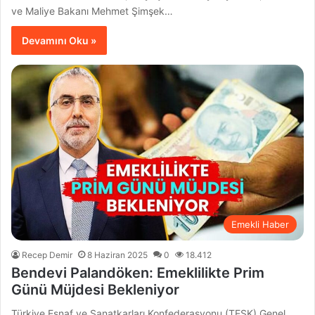
ve Maliye Bakanı Mehmet Şimşek…
Devamını Oku »
Emekli Haber
Recep Demir
8 Haziran 2025
0
18.412
Bendevi Palandöken: Emeklilikte Prim
Günü Müjdesi Bekleniyor
Türkiye Esnaf ve Sanatkarları Konfederasyonu (TESK) Genel