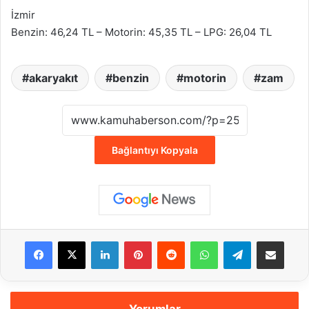
İzmir
Benzin: 46,24 TL – Motorin: 45,35 TL – LPG: 26,04 TL
akaryakıt
benzin
motorin
zam
Bağlantıyı Kopyala
Facebook
X
LinkedIn
Pinterest
Reddit
WhatsApp
Telegram
E-Posta ile payla
Yorumlar