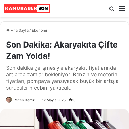
Ara
M
Ana Sayfa
/
Ekonomi
Son Dakika: Akaryakıta Çifte
Zam Yolda!
Son dakika gelişmesiyle akaryakıt fiyatlarında
art arda zamlar bekleniyor. Benzin ve motorin
fiyatları, pompaya yansıyacak büyük bir artışla
sürücülerin cebini yakacak.
Recep Demir
12 Mayıs 2025
0