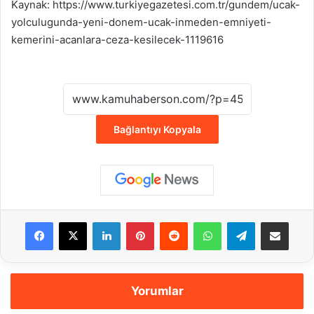
Kaynak: https://www.turkiyegazetesi.com.tr/gundem/ucak-
yolculugunda-yeni-donem-ucak-inmeden-emniyeti-
kemerini-acanlara-ceza-kesilecek-1119616
Bağlantıyı Kopyala
Facebook
X
LinkedIn
Pinterest
Reddit
WhatsApp
Telegram
E-Posta ile payla
Yorumlar