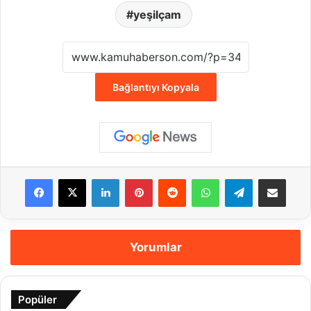
yeşilçam
Bağlantıyı Kopyala
Facebook
X
LinkedIn
Pinterest
Reddit
WhatsApp
Telegram
E-Posta ile payla
Yorumlar
Popüler