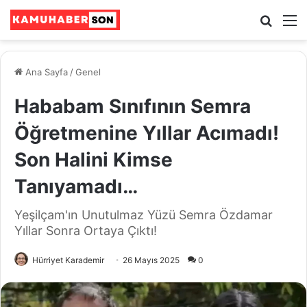
Ara
M
Ana Sayfa
/
Genel
Hababam Sınıfının Semra
Öğretmenine Yıllar Acımadı!
Son Halini Kimse
Tanıyamadı…
Yeşilçam'ın Unutulmaz Yüzü Semra Özdamar
Yıllar Sonra Ortaya Çıktı!
Hürriyet Karademir
26 Mayıs 2025
0