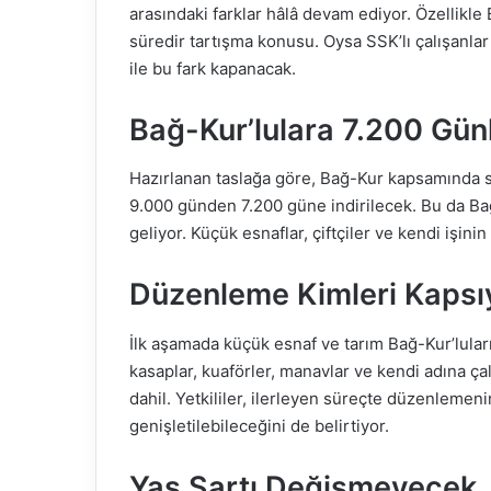
arasındaki farklar hâlâ devam ediyor. Özellikl
süredir tartışma konusu. Oysa SSK’lı çalışanla
ile bu fark kapanacak.
Bağ-Kur’lulara 7.200 Günl
Hazırlanan taslağa göre, Bağ-Kur kapsamında s
9.000 günden 7.200 güne indirilecek. Bu da Bağ
geliyor. Küçük esnaflar, çiftçiler ve kendi işin
Düzenleme Kimleri Kapsı
İlk aşamada küçük esnaf ve tarım Bağ-Kur’lular
kasaplar, kuaförler, manavlar ve kendi adına çal
dahil. Yetkililer, ilerleyen süreçte düzenlemen
genişletilebileceğini de belirtiyor.
Yaş Şartı Değişmeyecek