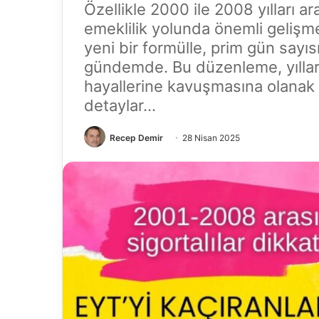
Özellikle 2000 ile 2008 yılları ar
emeklilik yolunda önemli gelişme
yeni bir formülle, prim gün sayı
gündemde. Bu düzenleme, yıllardı
hayallerine kavuşmasına olanak t
detaylar...
Recep Demir
28 Nisan 2025