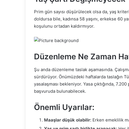
Prim gün sayısı düşürülecek olsa da, yaş krite
doldursa bile, kadınsa 58 yaşını, erkekse 60 
koşulunu ortadan kaldırmıyor.
Düzenleme Ne Zaman Ha
Şu anda düzenleme taslak aşamasında. Çalışma v
sürdürüyor. Önümüzdeki haftalarda taslağın Tü
yasalaşması bekleniyor. Yasa çıktığında, 7.200
başvuruda bulunabilecek.
Önemli Uyarılar:
Maaşlar düşük olabilir:
Erken emeklilik ma
Yaş ve prim şartı birlikte aranacak:
Her i