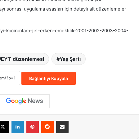
ı sonrası uygulama esasları için detaylı alt düzenlemeler
tyi-kaciranlara-jet-erken-emeklilik-2001-2002-2003-2004-
EYT düzenlemesi
Yaş Şartı
Bağlantıyı Kopyala
cebook
X
LinkedIn
Pinterest
Reddit
E-Posta ile paylaş