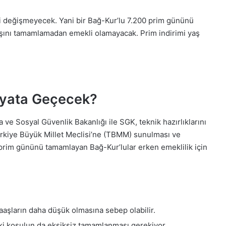
ri değişmeyecek. Yani bir Bağ-Kur’lu 7.200 prim gününü
yaşını tamamlamadan emekli olamayacak. Prim indirimi yaş
yata Geçecek?
e Sosyal Güvenlik Bakanlığı ile SGK, teknik hazırlıklarını
rkiye Büyük Millet Meclisi’ne (TBMM) sunulması ve
 prim gününü tamamlayan Bağ-Kur’lular erken emeklilik için
aşların daha düşük olmasına sebep olabilir.
ki koşulun da eksiksiz tamamlanması gerekiyor.