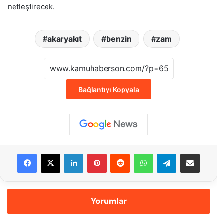
netleştirecek.
akaryakıt
benzin
zam
Bağlantıyı Kopyala
Facebook
X
LinkedIn
Pinterest
Reddit
WhatsApp
Telegram
E-Posta ile payla
Yorumlar