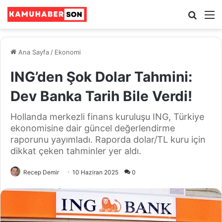
Ara
M
Ana Sayfa
/
Ekonomi
ING’den Şok Dolar Tahmini:
Dev Banka Tarih Bile Verdi!
Hollanda merkezli finans kuruluşu ING, Türkiye
ekonomisine dair güncel değerlendirme
raporunu yayımladı. Raporda dolar/TL kuru için
dikkat çeken tahminler yer aldı.
Recep Demir
10 Haziran 2025
0