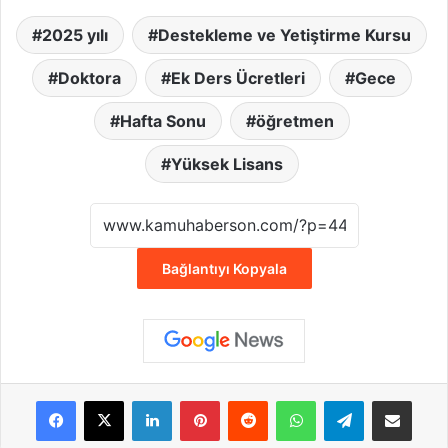
2025 yılı
Destekleme ve Yetiştirme Kursu
Doktora
Ek Ders Ücretleri
Gece
Hafta Sonu
öğretmen
Yüksek Lisans
Bağlantıyı Kopyala
Facebook
X
LinkedIn
Pinterest
Reddit
WhatsApp
Telegram
E-Posta ile payla