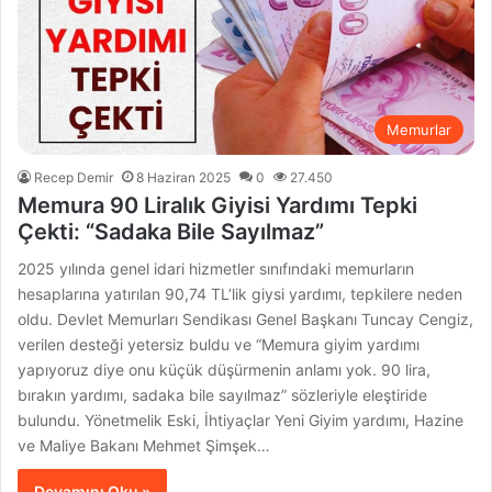
Memurlar
Recep Demir
8 Haziran 2025
0
27.450
Memura 90 Liralık Giyisi Yardımı Tepki
Çekti: “Sadaka Bile Sayılmaz”
2025 yılında genel idari hizmetler sınıfındaki memurların
hesaplarına yatırılan 90,74 TL’lik giysi yardımı, tepkilere neden
oldu. Devlet Memurları Sendikası Genel Başkanı Tuncay Cengiz,
verilen desteği yetersiz buldu ve “Memura giyim yardımı
yapıyoruz diye onu küçük düşürmenin anlamı yok. 90 lira,
bırakın yardımı, sadaka bile sayılmaz” sözleriyle eleştiride
bulundu. Yönetmelik Eski, İhtiyaçlar Yeni Giyim yardımı, Hazine
ve Maliye Bakanı Mehmet Şimşek…
Devamını Oku »