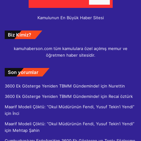
Kamulunun En Büyük Haber Sitesi
Biz Kimiz?
kamuhaberson.com tüm kamululara özel açılmış memur ve
öğretmen haber sitesidir.
Son yorumlar
3600 Ek Gösterge Yeniden TBMM Gündeminde!
için
Nurettin
3600 Ek Gösterge Yeniden TBMM Gündeminde!
için
Recai öztürk
Maarif Modeli Çöktü: “Okul Müdürünün Fendi, Yusuf Tekin’i Yendi”
için
İnci
Maarif Modeli Çöktü: “Okul Müdürünün Fendi, Yusuf Tekin’i Yendi”
için
Mehtap Şahin
Cumhurbaşkanı Erdoğan’dan 3600 Ek Gösterge ve Toplu Sözleşme