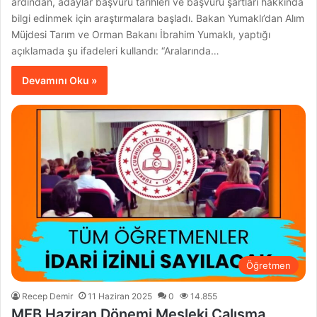
ardından, adaylar başvuru tarihleri ve başvuru şartları hakkında
bilgi edinmek için araştırmalara başladı. Bakan Yumaklı’dan Alım
Müjdesi Tarım ve Orman Bakanı İbrahim Yumaklı, yaptığı
açıklamada şu ifadeleri kullandı: “Aralarında…
Devamını Oku »
Öğretmen
Recep Demir
11 Haziran 2025
0
14.855
MEB Haziran Dönemi Mesleki Çalışma