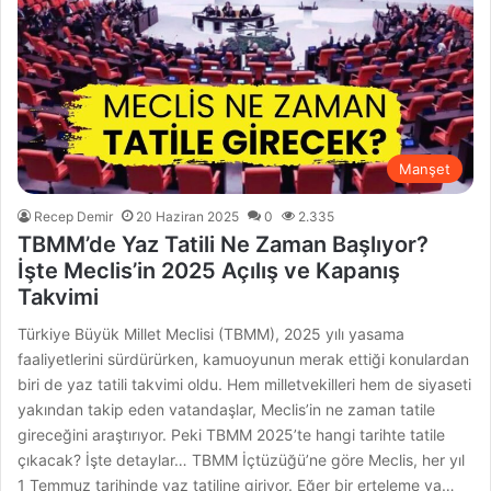
Manşet
Recep Demir
20 Haziran 2025
0
2.335
TBMM’de Yaz Tatili Ne Zaman Başlıyor?
İşte Meclis’in 2025 Açılış ve Kapanış
Takvimi
Türkiye Büyük Millet Meclisi (TBMM), 2025 yılı yasama
faaliyetlerini sürdürürken, kamuoyunun merak ettiği konulardan
biri de yaz tatili takvimi oldu. Hem milletvekilleri hem de siyaseti
yakından takip eden vatandaşlar, Meclis’in ne zaman tatile
gireceğini araştırıyor. Peki TBMM 2025’te hangi tarihte tatile
çıkacak? İşte detaylar… TBMM İçtüzüğü’ne göre Meclis, her yıl
1 Temmuz tarihinde yaz tatiline giriyor. Eğer bir erteleme ya…