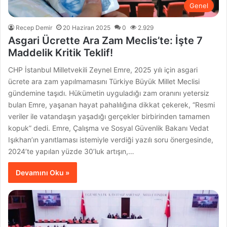
Genel
Recep Demir
20 Haziran 2025
0
2.929
Asgari Ücrette Ara Zam Meclis’te: İşte 7
Maddelik Kritik Teklif!
CHP İstanbul Milletvekili Zeynel Emre, 2025 yılı için asgari
ücrete ara zam yapılmamasını Türkiye Büyük Millet Meclisi
gündemine taşıdı. Hükümetin uyguladığı zam oranını yetersiz
bulan Emre, yaşanan hayat pahalılığına dikkat çekerek, “Resmi
veriler ile vatandaşın yaşadığı gerçekler birbirinden tamamen
kopuk” dedi. Emre, Çalışma ve Sosyal Güvenlik Bakanı Vedat
Işıkhan’ın yanıtlaması istemiyle verdiği yazılı soru önergesinde,
2024’te yapılan yüzde 30’luk artışın,…
Devamını Oku »