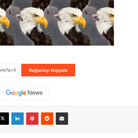
Bağlantıyı Kopyala
cebook
X
LinkedIn
Pinterest
Reddit
E-Posta ile paylaş