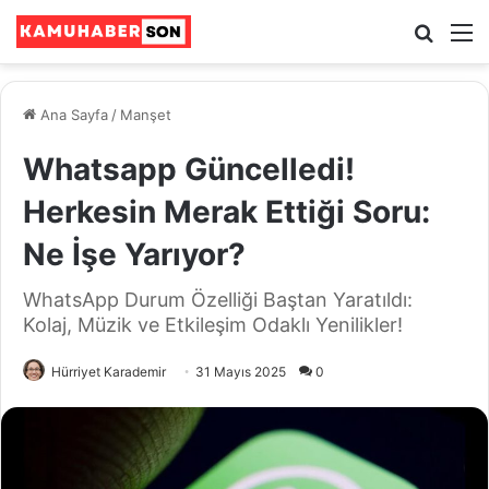
Ara
M
Ana Sayfa
/
Manşet
Whatsapp Güncelledi!
Herkesin Merak Ettiği Soru:
Ne İşe Yarıyor?
WhatsApp Durum Özelliği Baştan Yaratıldı:
Kolaj, Müzik ve Etkileşim Odaklı Yenilikler!
Hürriyet Karademir
31 Mayıs 2025
0