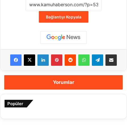
Bağlantıyı Kopyala
Facebook
X
LinkedIn
Pinterest
Reddit
WhatsApp
Telegram
E-Posta ile payla
Yorumlar
Popüler