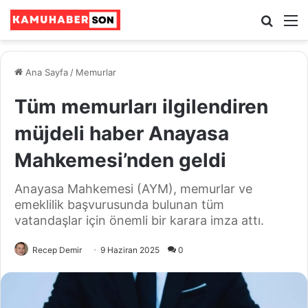
Ara
M
Ana Sayfa
/
Memurlar
Tüm memurları ilgilendiren
müjdeli haber Anayasa
Mahkemesi’nden geldi
Anayasa Mahkemesi (AYM), memurlar ve
emeklilik başvurusunda bulunan tüm
vatandaşlar için önemli bir karara imza attı.
Recep Demir
9 Haziran 2025
0