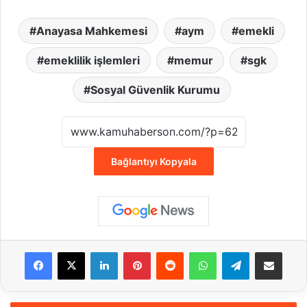
Anayasa Mahkemesi
aym
emekli
emeklilik işlemleri
memur
sgk
Sosyal Güvenlik Kurumu
Bağlantıyı Kopyala
Facebook
X
LinkedIn
Pinterest
Reddit
WhatsApp
Telegram
E-Posta ile payla