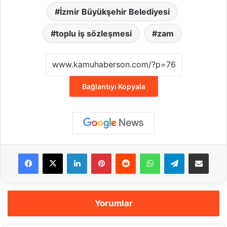
İzmir Büyükşehir Belediyesi
toplu iş sözleşmesi
zam
Bağlantıyı Kopyala
Facebook
X
LinkedIn
Pinterest
Reddit
WhatsApp
Telegram
E-Posta ile payla
Yorumlar