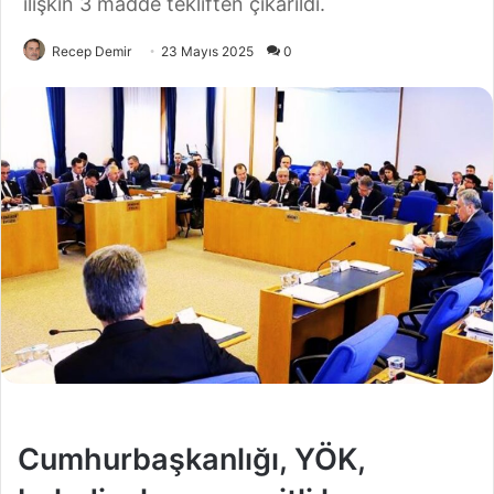
ilişkin 3 madde tekliften çıkarıldı.
Recep Demir
23 Mayıs 2025
0
Cumhurbaşkanlığı, YÖK,