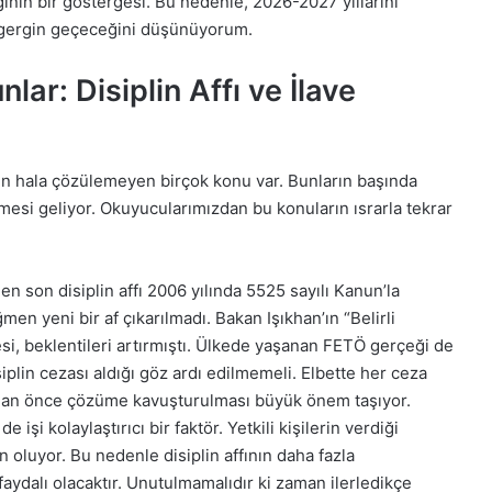
nin bir göstergesi. Bu nedenle, 2026-2027 yıllarını
 gergin geçeceğini düşünüyorum.
ar: Disiplin Affı ve İlave
n hala çözülemeyen birçok konu var. Bunların başında
lmesi geliyor. Okuyucularımızdan bu konuların ısrarla tekrar
 en son disiplin affı 2006 yılında 5525 sayılı Kanun’la
en yeni bir af çıkarılmadı. Bakan Işıkhan’ın “Belirli
desi, beklentileri artırmıştı. Ülkede yaşanan FETÖ gerçeği de
plin cezası aldığı göz ardı edilmemeli. Elbette her ceza
 an önce çözüme kavuşturulması büyük önem taşıyor.
 işi kolaylaştırıcı bir faktör. Yetkili kişilerin verdiği
 oluyor. Bu nedenle disiplin affının daha fazla
ydalı olacaktır. Unutulmamalıdır ki zaman ilerledikçe