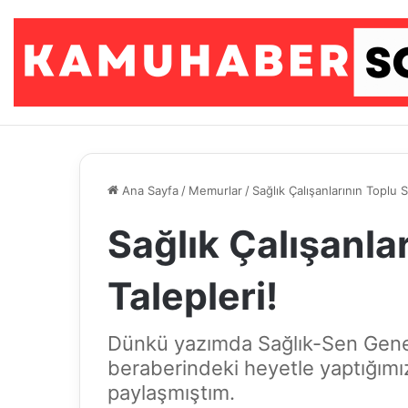
Ana Sayfa
/
Memurlar
/
Sağlık Çalışanlarının Toplu 
Sağlık Çalışanla
Talepleri!
Dünkü yazımda Sağlık-Sen Gen
beraberindeki heyetle yaptığımı
paylaşmıştım.