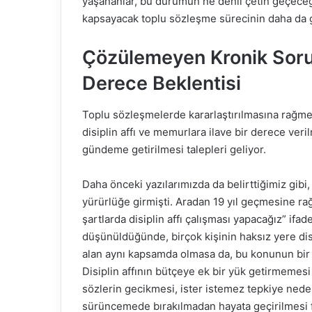
yaşananlar, bu durumun ne denli çetin geçeceği
kapsayacak toplu sözleşme sürecinin daha da
Çözülemeyen Kronik Sorunl
Derece Beklentisi
Toplu sözleşmelerde kararlaştırılmasına rağme
disiplin affı ve memurlara ilave bir derece veri
gündeme getirilmesi talepleri geliyor.
Daha önceki yazılarımızda da belirttiğimiz gibi,
yürürlüğe girmişti. Aradan 19 yıl geçmesine rağm
şartlarda disiplin affı çalışması yapacağız” ifa
düşünüldüğünde, birçok kişinin haksız yere disi
alan aynı kapsamda olmasa da, bu konunun bir
Disiplin affının bütçeye ek bir yük getirmemesi de
sözlerin gecikmesi, ister istemez tepkiye neden
sürüncemede bırakılmadan hayata geçirilmesi fa