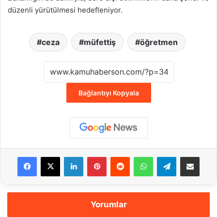
düzenli yürütülmesi hedefleniyor.
ceza
müfettiş
öğretmen
Bağlantıyı Kopyala
Facebook
X
LinkedIn
Pinterest
Reddit
WhatsApp
Telegram
E-Posta ile payla
Yorumlar