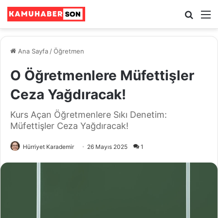
Ara
M
Ana Sayfa
/
Öğretmen
O Öğretmenlere Müfettişler
Ceza Yağdıracak!
Kurs Açan Öğretmenlere Sıkı Denetim:
Müfettişler Ceza Yağdıracak!
Hürriyet Karademir
26 Mayıs 2025
1