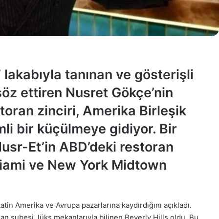
lakabıyla tanınan ve gösterişli
öz ettiren Nusret Gökçe’nin
toran zinciri, Amerika Birleşik
li bir küçülmeye gidiyor. Bir
sr-Et’in ABD’deki restoran
iami ve New York Midtown
 Latin Amerika ve Avrupa pazarlarına kaydırdığını açıkladı.
an şubesi, lüks mekanlarıyla bilinen Beverly Hills oldu. Bu