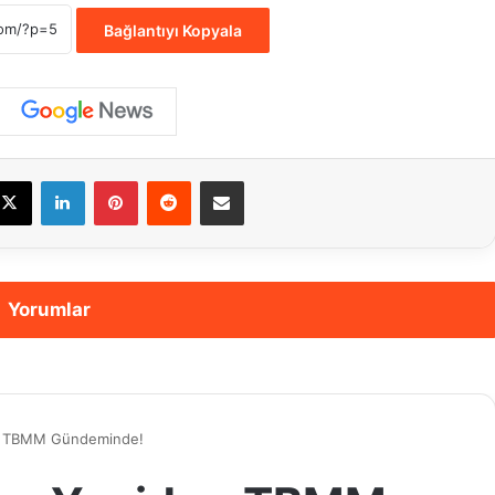
Bağlantıyı Kopyala
cebook
X
LinkedIn
Pinterest
Reddit
E-Posta ile paylaş
Yorumlar