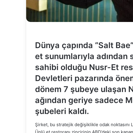
Dünya çapında “Salt Bae” 
et sunumlarıyla adından s
sahibi olduğu Nusr-Et res
Devletleri pazarında önem
dönem 7 şubeye ulaşan Nu
ağından geriye sadece M
şubeleri kaldı.
Şirket, bu stratejik değişiklikle odak noktasını
Ünlü et restoranı zincirinin ABD’deki son kapan