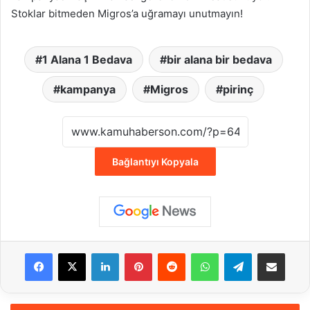
Stoklar bitmeden Migros’a uğramayı unutmayın!
1 Alana 1 Bedava
bir alana bir bedava
kampanya
Migros
pirinç
Bağlantıyı Kopyala
Facebook
X
LinkedIn
Pinterest
Reddit
WhatsApp
Telegram
E-Posta ile payla