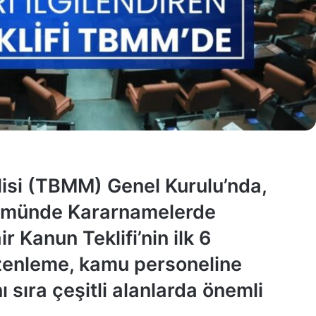
lisi (TBMM) Genel Kurulu’nda,
kmünde Kararnamelerde
r Kanun Teklifi’nin ilk 6
zenleme, kamu personeline
ı sıra çeşitli alanlarda önemli