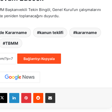
M Başkanvekili Tekin Bingöl, Genel Kurul’un çalışmalarını
’te yeniden toplanacağını duyurdu.
de Kararname
kanun teklifi
kararname
TBMM
Bağlantıyı Kopyala
cebook
X
LinkedIn
Pinterest
Reddit
E-Posta ile paylaş