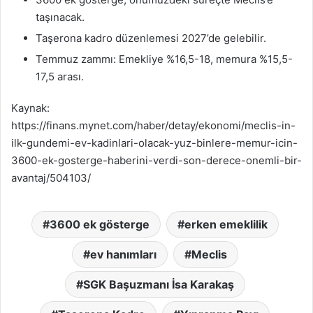
taşınacak.
Taşerona kadro düzenlemesi 2027’de gelebilir.
Temmuz zammı: Emekliye %16,5-18, memura %15,5-
17,5 arası.
Kaynak:
https://finans.mynet.com/haber/detay/ekonomi/meclis-in-
ilk-gundemi-ev-kadinlari-olacak-yuz-binlere-memur-icin-
3600-ek-gosterge-haberini-verdi-son-derece-onemli-bir-
avantaj/504103/
3600 ek gösterge
erken emeklilik
ev hanımları
Meclis
SGK Başuzmanı İsa Karakaş