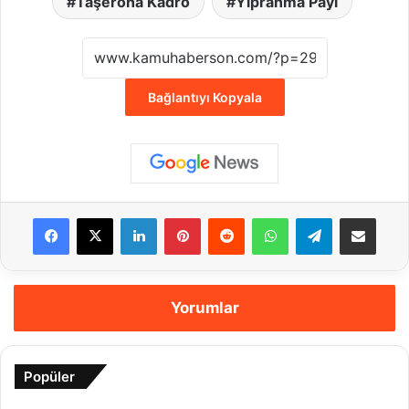
Taşerona Kadro
Yıpranma Payı
Bağlantıyı Kopyala
Facebook
X
LinkedIn
Pinterest
Reddit
WhatsApp
Telegram
E-Posta ile payla
Yorumlar
Popüler