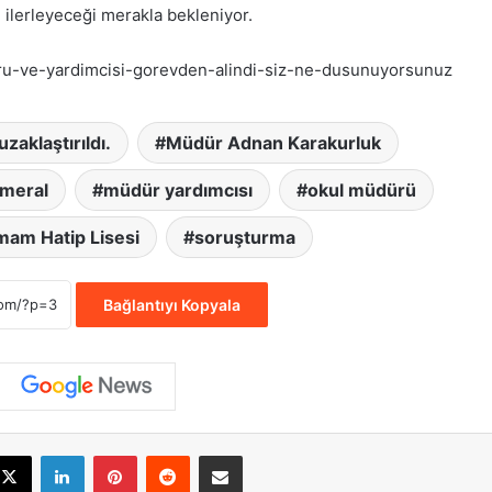
l ilerleyeceği merakla bekleniyor.
ru-ve-yardimcisi-gorevden-alindi-siz-ne-dusunuyorsunuz
zaklaştırıldı.
Müdür Adnan Karakurluk
lmeral
müdür yardımcısı
okul müdürü
İmam Hatip Lisesi
soruşturma
Bağlantıyı Kopyala
cebook
X
LinkedIn
Pinterest
Reddit
E-Posta ile paylaş