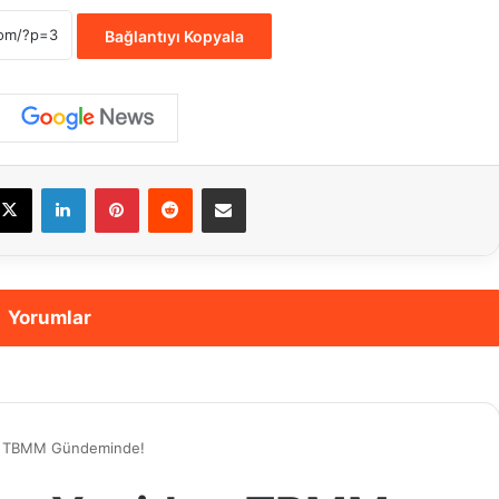
Bağlantıyı Kopyala
cebook
X
LinkedIn
Pinterest
Reddit
E-Posta ile paylaş
Yorumlar