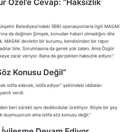
 Özel’e Cevap: “Haksızlık
kşehir Belediyesi’ndeki (İBB) operasyonlarla ilgili MASAK
rına da değinen Şimşek, konudan haberi olmadığını dile
k. MASAK devletin bir kurumu, kendisinden bir rapor
adılar bile. Sorulmasına da gerek yok zaten. Ama Özgür
ye zarar veriyor. Bana da gerçekten haksızlık ediyor.”
“Söz Konusu Değil”
k istifa edecek, istifa ediyor” şeklindeki iddiaları
anıtı verdi:
 beri sürekli aynı dedikodular üretiliyor. Böyle bir şey
k duymuyorum ama istifa söz konusu değil.”
e İyileşme Devam Ediyor