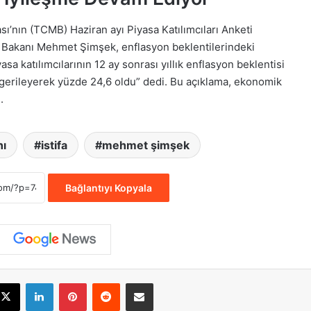
’nın (TCMB) Haziran ayı Piyasa Katılımcıları Anketi
e Bakanı Mehmet Şimşek, enflasyon beklentilerindeki
asa katılımcılarının 12 ay sonrası yıllık enflasyon beklentisi
 gerileyerek yüzde 24,6 oldu” dedi. Bu açıklama, ekonomik
.
nı
istifa
mehmet şimşek
Bağlantıyı Kopyala
cebook
X
LinkedIn
Pinterest
Reddit
E-Posta ile paylaş