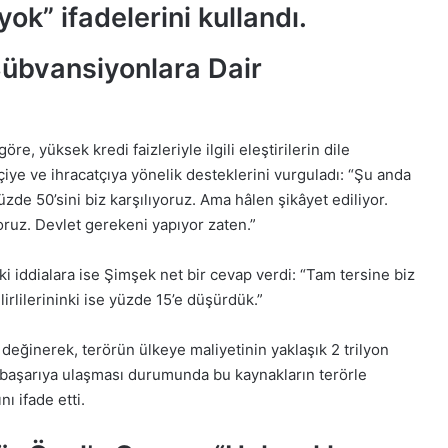
ok” ifadelerini kullandı.
Sübvansiyonlara Dair
, yüksek kredi faizleriyle ilgili eleştirilerin dile
çiye ve ihracatçıya yönelik desteklerini vurguladı: “Şu anda
yüzde 50’sini biz karşılıyoruz. Ama hâlen şikâyet ediliyor.
ruz. Devlet gerekeni yapıyor zaten.”
 iddialara ise Şimşek net bir cevap verdi: “Tam tersine biz
lirlilerininki ise yüzde 15’e düşürdük.”
eğinerek, terörün ülkeye maliyetinin yaklaşık 2 trilyon
in başarıya ulaşması durumunda bu kaynakların terörle
ı ifade etti.