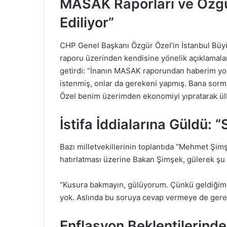
MASAK Raporları ve Özgür
Ediliyor”
CHP Genel Başkanı Özgür Özel’in İstanbul Büyü
raporu üzerinden kendisine yönelik açıklamala
getirdi: “İnanın MASAK raporundan haberim yo
istenmiş, onlar da gerekeni yapmış. Bana sorm
Özel benim üzerimden ekonomiyi yıpratarak ülke
İstifa İddialarına Güldü: 
Bazı milletvekillerinin toplantıda “Mehmet Şimşe
hatırlatması üzerine Bakan Şimşek, gülerek şu y
“Kusura bakmayın, gülüyorum. Çünkü geldiğimden
yok. Aslında bu soruya cevap vermeye de gere
Enflasyon Beklentilerind