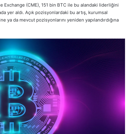
le Exchange (CME), 151 bin BTC ile bu alandaki liderliğini
ada yer aldı. Açık pozisyonlardaki bu artış, kurumsal
iğine ya da mevcut pozisyonlarını yeniden yapılandırdığına