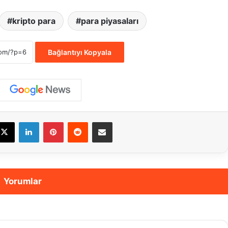
kripto para
para piyasaları
Bağlantıyı Kopyala
cebook
X
LinkedIn
Pinterest
Reddit
E-Posta ile paylaş
Yorumlar