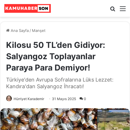
Ara
M
Ana Sayfa
/
Manşet
Kilosu 50 TL’den Gidiyor:
Salyangoz Toplayanlar
Paraya Para Demiyor!
Türkiye'den Avrupa Sofralarına Lüks Lezzet:
Kandıra'dan Salyangoz İhracatı!
Hürriyet Karademir
31 Mayıs 2025
0