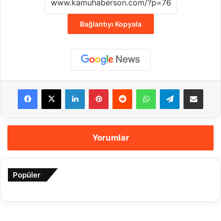
Bağlantıyı Kopyala
Facebook
X
LinkedIn
Pinterest
Reddit
WhatsApp
Telegram
E-Posta ile payla
Yorumlar
Popüler