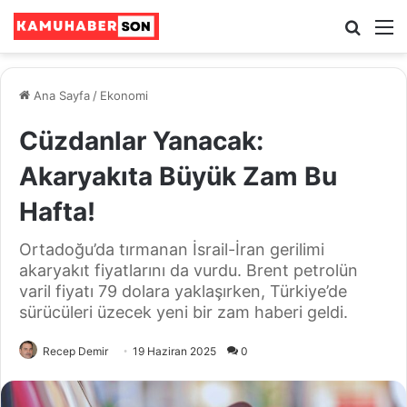
Ara
M
Ana Sayfa
/
Ekonomi
Cüzdanlar Yanacak:
Akaryakıta Büyük Zam Bu
Hafta!
Ortadoğu’da tırmanan İsrail-İran gerilimi
akaryakıt fiyatlarını da vurdu. Brent petrolün
varil fiyatı 79 dolara yaklaşırken, Türkiye’de
sürücüleri üzecek yeni bir zam haberi geldi.
Recep Demir
19 Haziran 2025
0