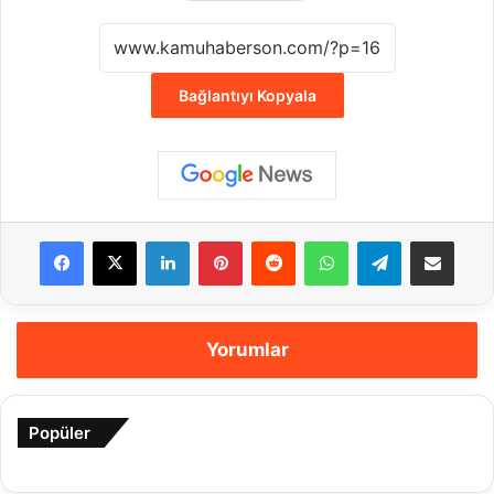
Bağlantıyı Kopyala
Facebook
X
LinkedIn
Pinterest
Reddit
WhatsApp
Telegram
E-Posta ile payla
Yorumlar
Popüler