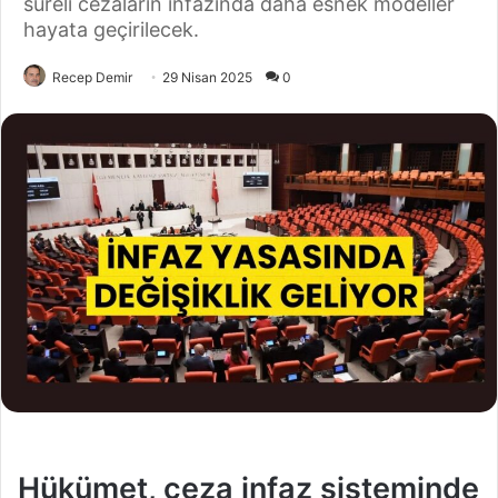
süreli cezaların infazında daha esnek modeller
hayata geçirilecek.
Recep Demir
29 Nisan 2025
0
Hükümet, ceza infaz sisteminde