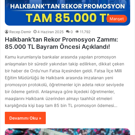
Manşet
Recep Demir
4 Haziran 2025
0
11.792
Halkbank’tan Rekor Promosyon Zammı:
85.000 TL Bayram Öncesi Açıklandı!
Kamu kurumlarıyla bankalar arasında yapılan promosyon
anlaşmaları bir süredir yakından takip edilirken, dikkat çeken
bir haber de Ordu’nun Fatsa ilçesinden geldi. Fatsa İlçe Milli
Eğitim Müdürlüğü ile Halkbank arasında imzalanan yeni
promosyon protokolü, öğretmenler için adeta rekor seviyede
bir ödeme getirdi. Anlaşmaya göre ilçedeki öğretmenler,
maaşlarını Halkbank üzerinden almayı taahhüt etmeleri
karşılığında kişi başı tam 85 bin TL promosyon ödemesi…
Devamını Oku »