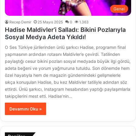
Genel
Recep Demir
25 Mayıs 2025
0
1.363
Hadise Maldivler’i Salladı: Bikini Pozlarıyla
Sosyal Medya Adeta Yıkıldı!
O Ses Türkiye jürilerinden ünlü şarkıcı Hadise, programın final
yapmasının ardından rotasını Maldivler’e çevirdi. Tatilinden
paylaştığı cesur bikini pozları sosyal medyada büyük ilgi gördü,
adeta beğeni ve yorum yağmuruna tutuldu. Son dönemde hem
özel hayatıyla hem de magazin gündemindeki gelişmelerle
sıkça konuşulan Hadise, bu kez Maldivler tatiliyle adından söz
ettirdi. Ünlü şarkıcı, Instagram hesabından yaptığı paylaşımlarla
takipçilerini mest etti. Hadise’nin…
Devamını Oku »