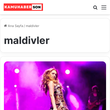
Ara
M
Ana Sayfa
/
maldivler
maldivler