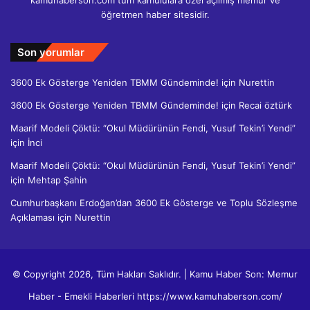
kamuhaberson.com tüm kamululara özel açılmış memur ve
öğretmen haber sitesidir.
Son yorumlar
3600 Ek Gösterge Yeniden TBMM Gündeminde!
için
Nurettin
3600 Ek Gösterge Yeniden TBMM Gündeminde!
için
Recai öztürk
Maarif Modeli Çöktü: “Okul Müdürünün Fendi, Yusuf Tekin’i Yendi”
için
İnci
Maarif Modeli Çöktü: “Okul Müdürünün Fendi, Yusuf Tekin’i Yendi”
için
Mehtap Şahin
Cumhurbaşkanı Erdoğan’dan 3600 Ek Gösterge ve Toplu Sözleşme
Açıklaması
için
Nurettin
© Copyright 2026, Tüm Hakları Saklıdır. | Kamu Haber Son: Memur
Haber - Emekli Haberleri https://www.kamuhaberson.com/