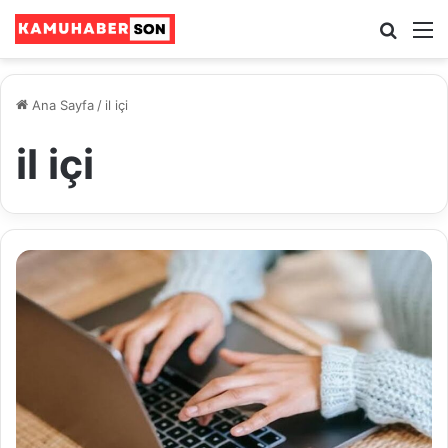
Ara
M
Ana Sayfa
/
il içi
il içi