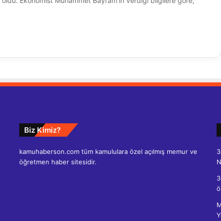
ği oldu. Ekonomist Muhammet Bayram’ın verdiği bilgilere göre,
Biz Kimiz?
kamuhaberson.com tüm kamululara özel açılmış memur ve
3
öğretmen haber sitesidir.
N
3
ö
M
Y