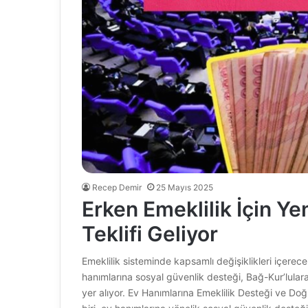
Recep Demir
25 Mayıs 2025
Erken Emeklilik İçin Ye
Teklifi Geliyor
Emeklilik sisteminde kapsamlı değişiklikleri içerece
hanımlarına sosyal güvenlik desteği, Bağ-Kur’lulara
yer alıyor. Ev Hanımlarına Emeklilik Desteği ve D