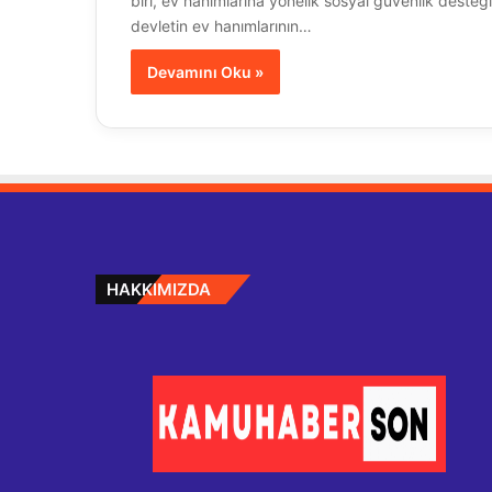
biri, ev hanımlarına yönelik sosyal güvenlik deste
devletin ev hanımlarının…
Devamını Oku »
HAKKIMIZDA