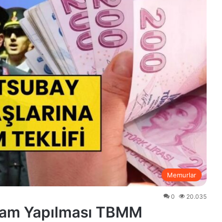
Memurlar
0
20.035
Zam Yapılması TBMM