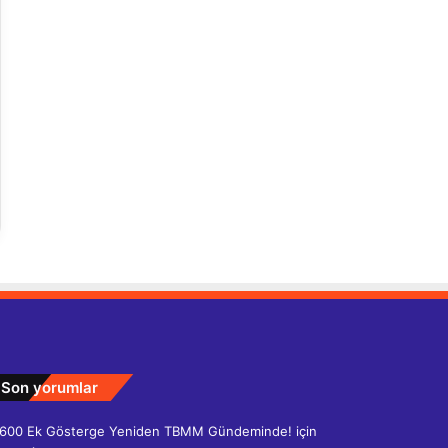
Son yorumlar
600 Ek Gösterge Yeniden TBMM Gündeminde!
için