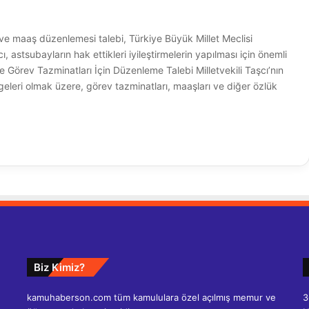
 ve maaş düzenlemesi talebi, Türkiye Büyük Millet Meclisi
 astsubayların hak ettikleri iyileştirmelerin yapılması için önemli
 Görev Tazminatları İçin Düzenleme Talebi Milletvekili Taşcı’nın
leri olmak üzere, görev tazminatları, maaşları ve diğer özlük
Biz Kimiz?
kamuhaberson.com tüm kamululara özel açılmış memur ve
3