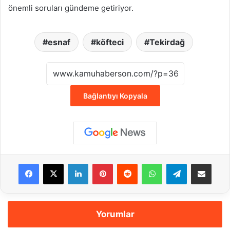
önemli soruları gündeme getiriyor.
esnaf
köfteci
Tekirdağ
Bağlantıyı Kopyala
Facebook
X
LinkedIn
Pinterest
Reddit
WhatsApp
Telegram
E-Posta ile payla
Yorumlar