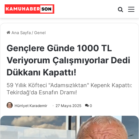
Ara
M
Ana Sayfa
/
Genel
Gençlere Günde 1000 TL
Veriyorum Çalışmıyorlar Dedi
Dükkanı Kapattı!
59 Yıllık Köfteci "Adamsızlıktan" Kepenk Kapattı:
Tekirdağ'da Esnafın Dramı!
Hürriyet Karademir
27 Mayıs 2025
0