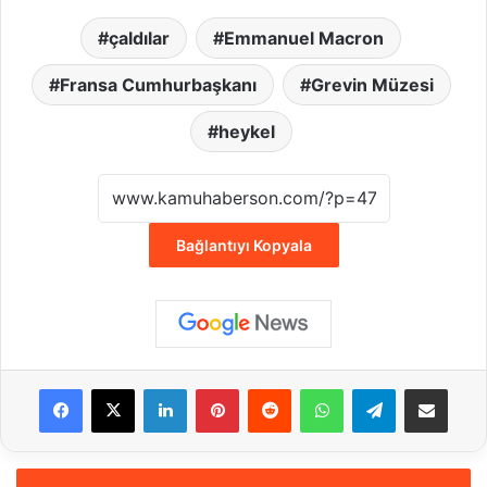
çaldılar
Emmanuel Macron
Fransa Cumhurbaşkanı
Grevin Müzesi
heykel
Bağlantıyı Kopyala
Facebook
X
LinkedIn
Pinterest
Reddit
WhatsApp
Telegram
E-Posta ile payla