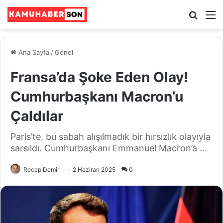
Ara
M
Ana Sayfa
/
Genel
Fransa’da Şoke Eden Olay!
Cumhurbaşkanı Macron’u
Çaldılar
Paris’te, bu sabah alışılmadık bir hırsızlık olayıyla
sarsıldı. Cumhurbaşkanı Emmanuel Macron’a ...
Recep Demir
2 Haziran 2025
0