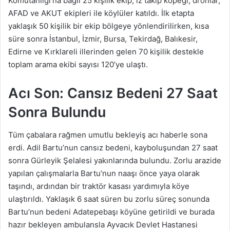
Komutanlığı’na bağlı 25 kişilik ekip, iz takip köpeği, dronlar,
AFAD ve AKUT ekipleri ile köylüler katıldı. İlk etapta
yaklaşık 50 kişilik bir ekip bölgeye yönlendirilirken, kısa
süre sonra İstanbul, İzmir, Bursa, Tekirdağ, Balıkesir,
Edirne ve Kırklareli illerinden gelen 70 kişilik destekle
toplam arama ekibi sayısı 120’ye ulaştı.
Acı Son: Cansız Bedeni 27 Saat
Sonra Bulundu
Tüm çabalara rağmen umutlu bekleyiş acı haberle sona
erdi. Adil Bartu’nun cansız bedeni, kayboluşundan 27 saat
sonra Gürleyik Şelalesi yakınlarında bulundu. Zorlu arazide
yapılan çalışmalarla Bartu’nun naaşı önce yaya olarak
taşındı, ardından bir traktör kasası yardımıyla köye
ulaştırıldı. Yaklaşık 6 saat süren bu zorlu süreç sonunda
Bartu’nun bedeni Adatepebaşı köyüne getirildi ve burada
hazır bekleyen ambulansla Ayvacık Devlet Hastanesi