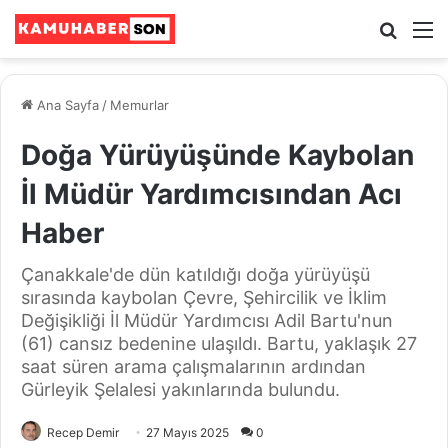
Ara
M
Ana Sayfa
/
Memurlar
Doğa Yürüyüşünde Kaybolan
İl Müdür Yardımcısından Acı
Haber
Çanakkale'de dün katıldığı doğa yürüyüşü
sırasında kaybolan Çevre, Şehircilik ve İklim
Değişikliği İl Müdür Yardımcısı Adil Bartu'nun
(61) cansız bedenine ulaşıldı. Bartu, yaklaşık 27
saat süren arama çalışmalarının ardından
Gürleyik Şelalesi yakınlarında bulundu.
Recep Demir
27 Mayıs 2025
0