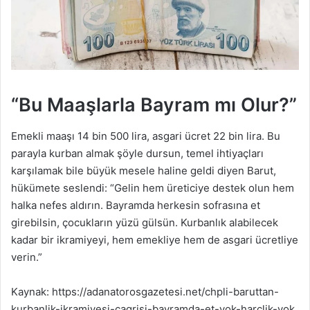
“Bu Maaşlarla Bayram mı Olur?”
Emekli maaşı 14 bin 500 lira, asgari ücret 22 bin lira. Bu
parayla kurban almak şöyle dursun, temel ihtiyaçları
karşılamak bile büyük mesele haline geldi diyen Barut,
hükümete seslendi: “Gelin hem üreticiye destek olun hem
halka nefes aldırın. Bayramda herkesin sofrasına et
girebilsin, çocukların yüzü gülsün. Kurbanlık alabilecek
kadar bir ikramiyeyi, hem emekliye hem de asgari ücretliye
verin.”
Kaynak: https://adanatorosgazetesi.net/chpli-baruttan-
kurbanlik-ikramiyesi-cagrisi-bayramda-et-yok-harclik-yok