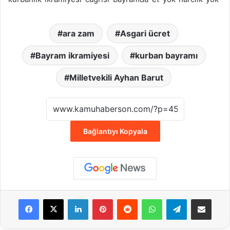
ara zam
Asgari ücret
Bayram ikramiyesi
kurban bayramı
Milletvekili Ayhan Barut
Bağlantıyı Kopyala
Facebook
X
LinkedIn
Pinterest
Reddit
WhatsApp
Telegram
E-Posta ile payla