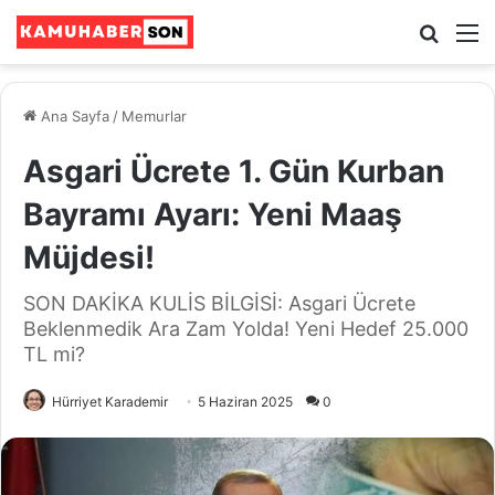
Ara
M
Ana Sayfa
/
Memurlar
Asgari Ücrete 1. Gün Kurban
Bayramı Ayarı: Yeni Maaş
Müjdesi!
SON DAKİKA KULİS BİLGİSİ: Asgari Ücrete
Beklenmedik Ara Zam Yolda! Yeni Hedef 25.000
TL mi?
Hürriyet Karademir
5 Haziran 2025
0