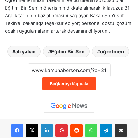
Öğretmenlerimizin talebinin ve bu talebin sözcüsü olan
Eğitim-Bir-Sen’in önerisinin dikkate alınarak, kılavuzda 31
Aralık tarihinin baz alınmasını sağlayan Bakan Sn.Yusuf
Tekin’e, bakanlığa teşekkür ediyor; personel dostu, çözüm
odaklı uygulamaların artarak devamını diliyorum.
ali yalçın
Eğitim Bir Sen
öğretmen
Bağlantıyı Kopyala
Facebook
X
LinkedIn
Pinterest
Reddit
WhatsApp
Telegram
E-Posta ile payla