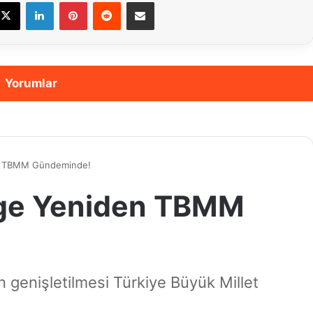
cebook
X
LinkedIn
Pinterest
Reddit
E-Posta ile paylaş
Yorumlar