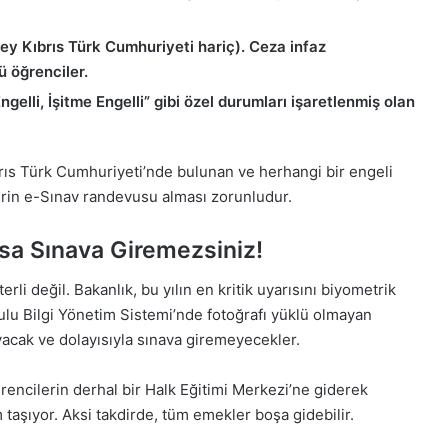
zey Kıbrıs Türk Cumhuriyeti hariç). Ceza infaz
 öğrenciler.
gelli, İşitme Engelli” gibi özel durumları işaretlenmiş olan
ıs Türk Cumhuriyeti’nde bulunan ve herhangi bir engeli
rin e-Sınav randevusu alması zorunludur.
ksa Sınava Giremezsiniz!
i değil. Bakanlık, bu yılın en kritik uyarısını biyometrik
lu Bilgi Yönetim Sistemi’nde fotoğrafı yüklü olmayan
ayacak ve dolayısıyla sınava giremeyecekler.
ncilerin derhal bir Halk Eğitimi Merkezi’ne giderek
 taşıyor. Aksi takdirde, tüm emekler boşa gidebilir.