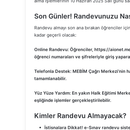
alma işlemlerinin 10 Haziran 2025 Salı günü saa
Son Günler! Randevunuzu Nas
Randevu almayı son ana bırakan öğrenciler için 
kadar geçerli olacak:
Online Randevu: Öğrenciler, https://aionet.m
öğrenci numaraları ve şifreleriyle giriş yapar
Telefonla Destek: MEBİM Çağrı Merkezi’nin ha
tamamlanabilir.
Yüz Yüze Yardım: En yakın Halk Eğitimi Merkez
eşliğinde işlemler gerçekleştirilebilir.
Kimler Randevu Almayacak?
İstisnalara Dikkat! e-Sınav randevu sist