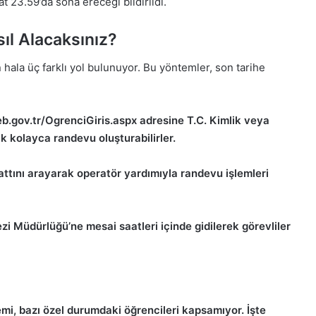
t 23.59’da sona ereceği bildirildi.
ıl Alacaksınız?
hala üç farklı yol bulunuyor. Bu yöntemler, son tarihe
eb.gov.tr/OgrenciGiris.aspx adresine T.C. Kimlik veya
ak kolayca randevu oluşturabilirler.
ttını arayarak operatör yardımıyla randevu işlemleri
i Müdürlüğü’ne mesai saatleri içinde gidilerek görevliler
emi, bazı özel durumdaki öğrencileri kapsamıyor. İşte